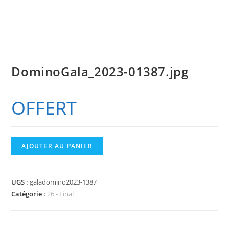
DominoGala_2023-01387.jpg
OFFERT
quantité
AJOUTER AU PANIER
de
DominoGala_2023-
01387.jpg
UGS :
galadomino2023-1387
Catégorie :
26 - Final