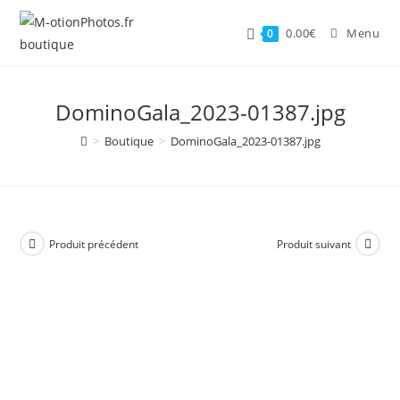
Skip
to
0.00
€
Menu
0
content
DominoGala_2023-01387.jpg
>
Boutique
>
DominoGala_2023-01387.jpg
Produit précédent
Produit suivant