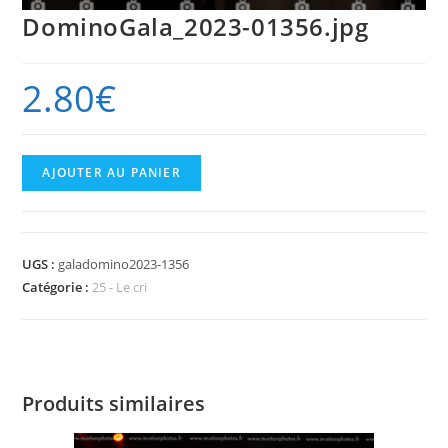
DominoGala_2023-01356.jpg
2.80
€
quantité
AJOUTER AU PANIER
de
DominoGala_2023-
01356.jpg
UGS :
galadomino2023-1356
Catégorie :
25 - Le cri
Produits similaires