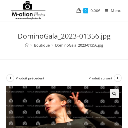
Skip
to
0.00
€
Menu
0
content
DominoGala_2023-01356.jpg
>
Boutique
>
DominoGala_2023-01356.jpg
Produit précédent
Produit suivant