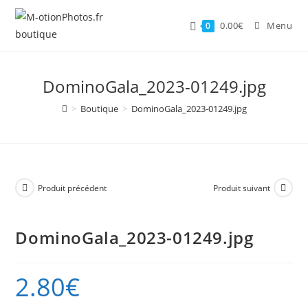
Skip
to
0.00
€
Menu
0
content
DominoGala_2023-01249.jpg
>
Boutique
>
DominoGala_2023-01249.jpg
Produit précédent
Produit suivant
DominoGala_2023-01249.jpg
2.80
€