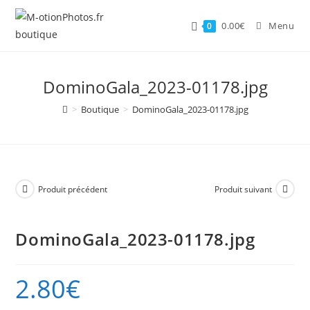
Skip
to
0.00
€
Menu
0
content
DominoGala_2023-01178.jpg
>
Boutique
>
DominoGala_2023-01178.jpg
Produit précédent
Produit suivant
DominoGala_2023-01178.jpg
2.80
€