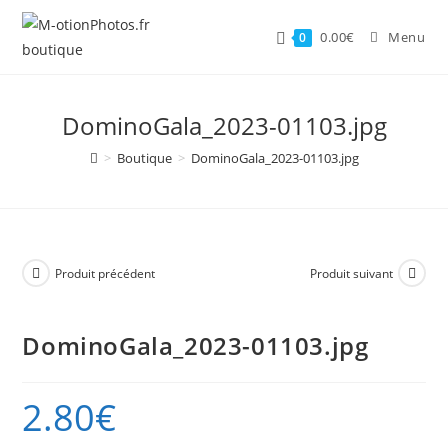
Skip
to
0.00
€
Menu
0
content
DominoGala_2023-01103.jpg
>
Boutique
>
DominoGala_2023-01103.jpg
Produit précédent
Produit suivant
DominoGala_2023-01103.jpg
2.80
€