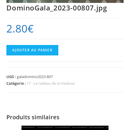
DominoGala_2023-00807.jpg
2.80
€
quantité
AJOUTER AU PANIER
de
DominoGala_2023-
00807.jpg
UGS :
galadomino2023-807
Catégorie :
17 - Le radeau de la meduse
Produits similaires