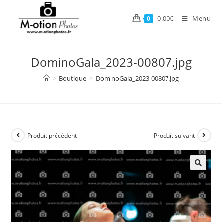
Skip
to
0.00
€
Menu
0
content
DominoGala_2023-00807.jpg
>
Boutique
>
DominoGala_2023-00807.jpg
Produit précédent
Produit suivant