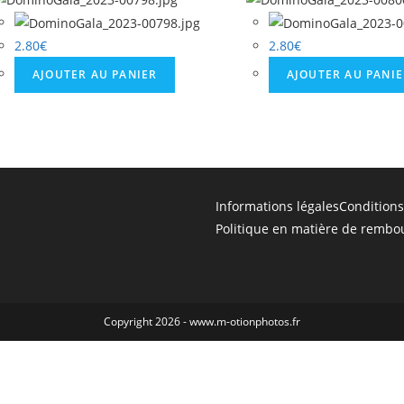
2.80
€
2.80
€
AJOUTER AU PANIER
AJOUTER AU PANI
Informations légales
Conditions
Politique en matière de rembo
Copyright 2026 - www.m-otionphotos.fr