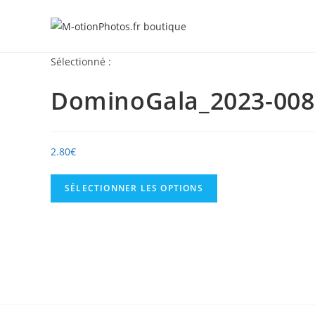
Skip
to
content
Sélectionné :
DominoGala_2023-008
2.80
€
SÉLECTIONNER LES OPTIONS