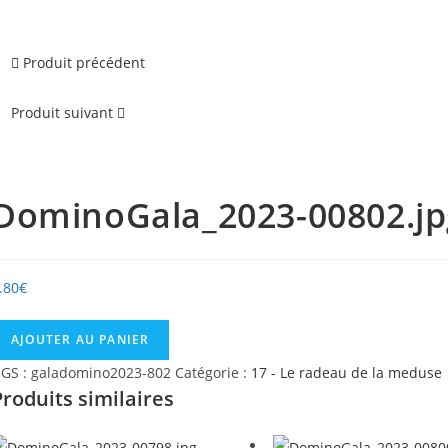
Produit précédent
Produit suivant
DominoGala_2023-00802.jp
.80
€
uantité
AJOUTER AU PANIER
e
GS :
galadomino2023-802
Catégorie :
17 - Le radeau de la meduse
ominoGala_2023-
Produits similaires
0802.jpg