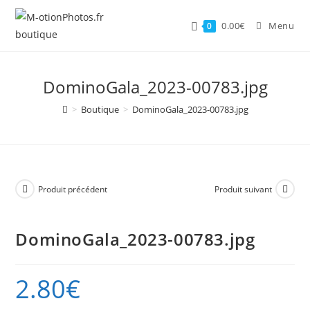
Skip
to
0.00
€
Menu
0
content
DominoGala_2023-00783.jpg
>
Boutique
>
DominoGala_2023-00783.jpg
Produit précédent
Produit suivant
DominoGala_2023-00783.jpg
2.80
€