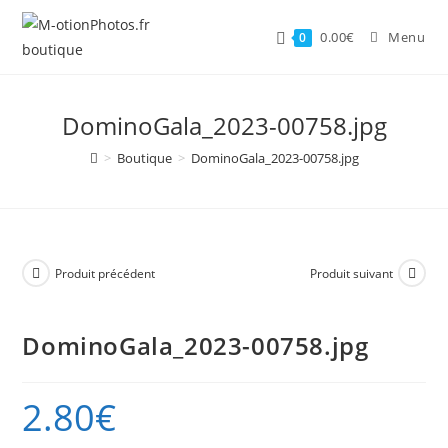
Skip
to
0.00
€
Menu
0
content
DominoGala_2023-00758.jpg
>
Boutique
>
DominoGala_2023-00758.jpg
Produit précédent
Produit suivant
DominoGala_2023-00758.jpg
2.80
€