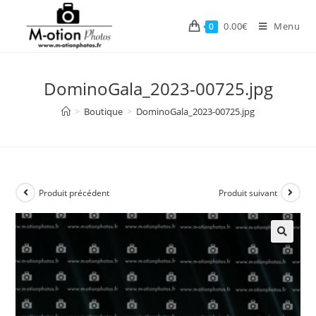
Skip
to
0.00
€
Menu
0
content
DominoGala_2023-00725.jpg
>
Boutique
>
DominoGala_2023-00725.jpg
Produit précédent
Produit suivant