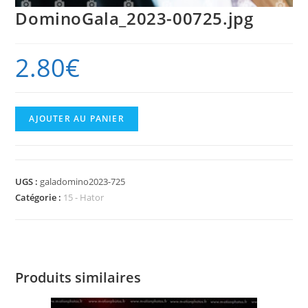
DominoGala_2023-00725.jpg
2.80
€
quantité
AJOUTER AU PANIER
de
DominoGala_2023-
00725.jpg
UGS :
galadomino2023-725
Catégorie :
15 - Hator
Produits similaires