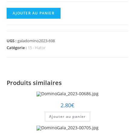
quantité
AJOUTER AU PANIER
de
DominoGala_2023-
00698.jpg
UGS :
galadomino2023-698
Catégorie :
15 - Hator
Produits similaires
2.80
€
Ajouter au panier