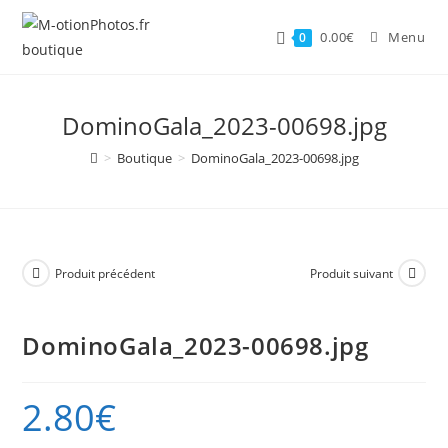
Skip
to
0.00
€
Menu
0
content
DominoGala_2023-00698.jpg
>
Boutique
>
DominoGala_2023-00698.jpg
Produit précédent
Produit suivant
DominoGala_2023-00698.jpg
2.80
€