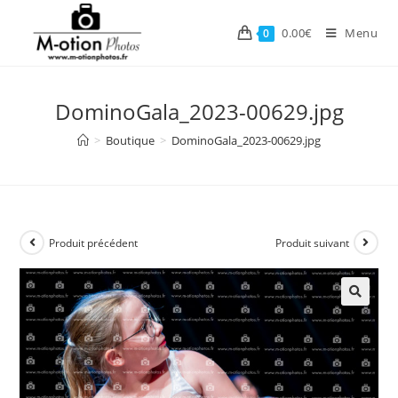
Skip
to
0.00
€
Menu
0
content
DominoGala_2023-00629.jpg
>
Boutique
>
DominoGala_2023-00629.jpg
Produit précédent
Produit suivant