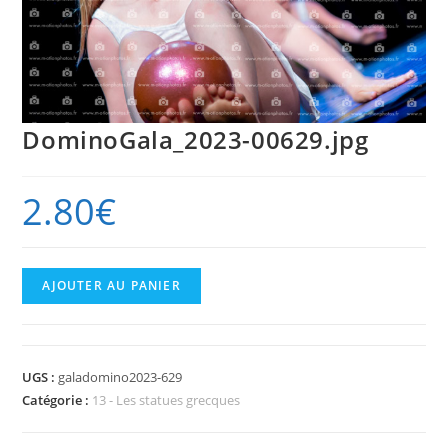
DominoGala_2023-00629.jpg
2.80
€
quantité
AJOUTER AU PANIER
de
DominoGala_2023-
00629.jpg
UGS :
galadomino2023-629
Catégorie :
13 - Les statues grecques