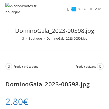
Skip
to
0.00
€
Menu
0
content
DominoGala_2023-00598.jpg
>
Boutique
>
DominoGala_2023-00598.jpg
Produit précédent
Produit suivant
DominoGala_2023-00598.jpg
2.80
€