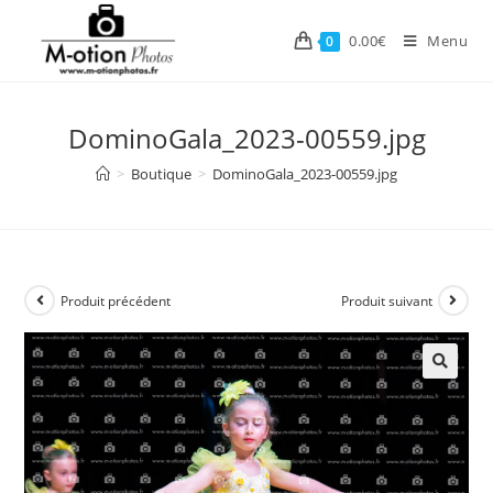
Skip
to
0.00
€
Menu
0
content
DominoGala_2023-00559.jpg
>
Boutique
>
DominoGala_2023-00559.jpg
Produit précédent
Produit suivant