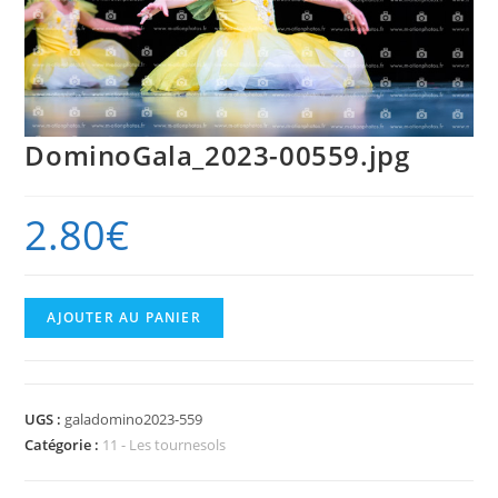
DominoGala_2023-00559.jpg
2.80
€
quantité
AJOUTER AU PANIER
de
DominoGala_2023-
00559.jpg
UGS :
galadomino2023-559
Catégorie :
11 - Les tournesols