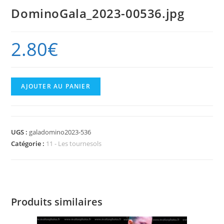
DominoGala_2023-00536.jpg
2.80
€
quantité
AJOUTER AU PANIER
de
DominoGala_2023-
00536.jpg
UGS :
galadomino2023-536
Catégorie :
11 - Les tournesols
Produits similaires