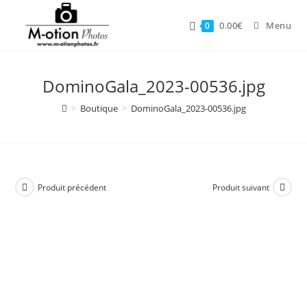
Skip
to
0.00
€
Menu
0
content
DominoGala_2023-00536.jpg
>
Boutique
>
DominoGala_2023-00536.jpg
Produit précédent
Produit suivant