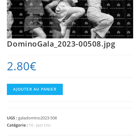
DominoGala_2023-00508.jpg
2.80
€
quantité
AJOUTER AU PANIER
de
DominoGala_2023-
00508.jpg
UGS :
galadomino2023-508
Catégorie :
10 - Jazz trio