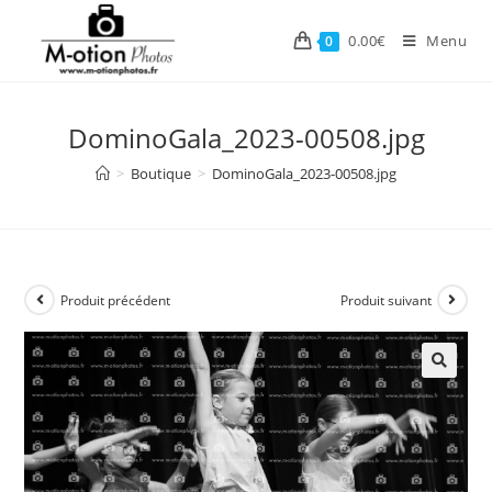
Skip
to
0.00
€
Menu
0
content
DominoGala_2023-00508.jpg
>
Boutique
>
DominoGala_2023-00508.jpg
Produit précédent
Produit suivant