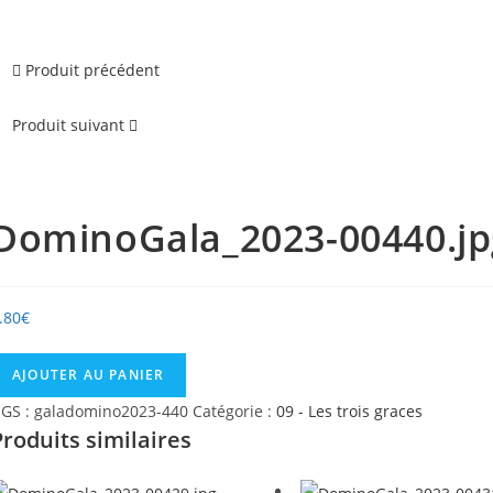
Produit précédent
Produit suivant
DominoGala_2023-00440.jp
.80
€
uantité
AJOUTER AU PANIER
e
GS :
galadomino2023-440
Catégorie :
09 - Les trois graces
ominoGala_2023-
Produits similaires
0440.jpg