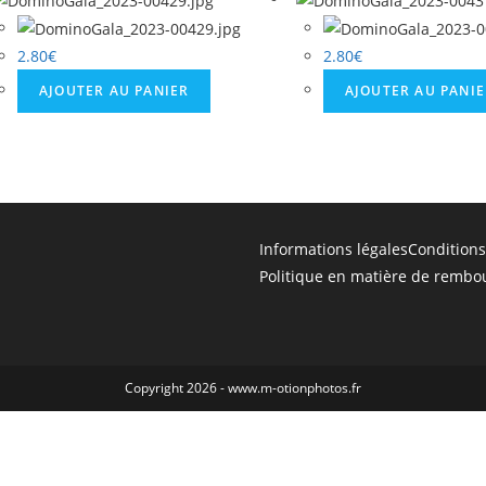
2.80
€
2.80
€
AJOUTER AU PANIER
AJOUTER AU PANI
Informations légales
Conditions
Politique en matière de rembo
Copyright 2026 - www.m-otionphotos.fr