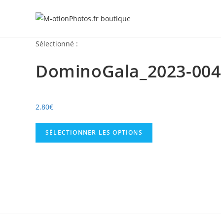
Skip
to
content
Sélectionné :
DominoGala_2023-004
2.80
€
SÉLECTIONNER LES OPTIONS