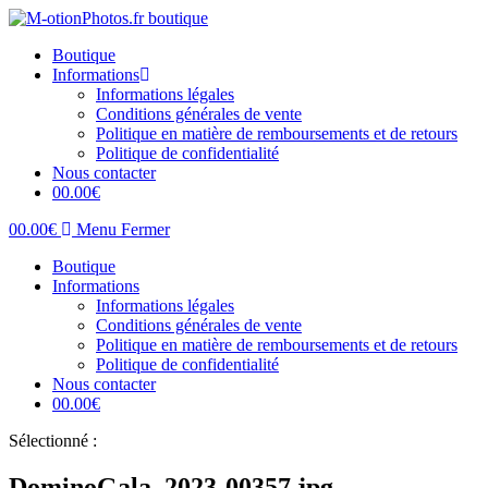
Skip
to
Boutique
content
Informations
Informations légales
Conditions générales de vente
Politique en matière de remboursements et de retours
Politique de confidentialité
Nous contacter
0
0.00
€
0
0.00
€
Menu
Fermer
Boutique
Informations
Informations légales
Conditions générales de vente
Politique en matière de remboursements et de retours
Politique de confidentialité
Nous contacter
0
0.00
€
Sélectionné :
DominoGala_2023-00357.jpg