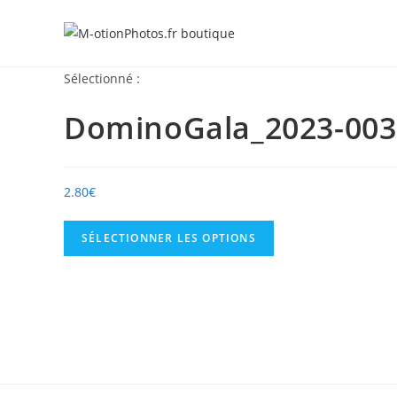
Skip
to
content
Sélectionné :
DominoGala_2023-003
2.80
€
SÉLECTIONNER LES OPTIONS