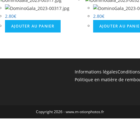
2.80
€
2.80
€
AJOUTER AU PANIER
AJOUTER AU PANI
Informations légales
Conditions
Politique en matière de rembo
Copyright 2026 - www.m-otionphotos.fr