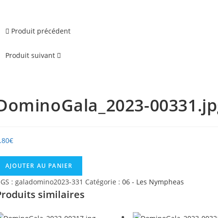
Produit précédent
Produit suivant
DominoGala_2023-00331.jp
.80
€
uantité
AJOUTER AU PANIER
e
GS :
galadomino2023-331
Catégorie :
06 - Les Nympheas
ominoGala_2023-
Produits similaires
0331.jpg