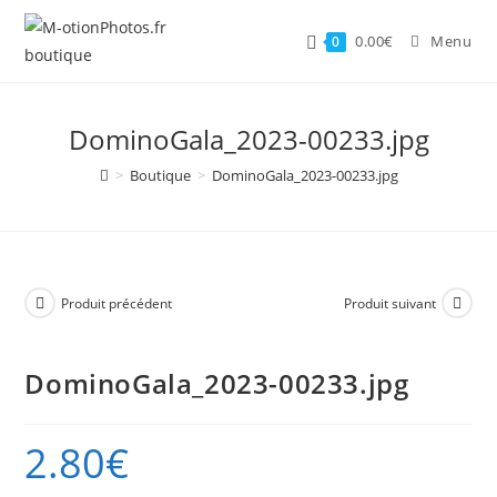
Skip
to
0.00
€
Menu
0
content
DominoGala_2023-00233.jpg
>
Boutique
>
DominoGala_2023-00233.jpg
Produit précédent
Produit suivant
DominoGala_2023-00233.jpg
2.80
€