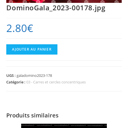
DominoGala_2023-00178.jpg
2.80
€
quantité
AJOUTER AU PANIER
de
DominoGala_2023-
00178.jpg
UGS :
galadomino2023-178
Catégorie :
03 - Carres et cercles concentriques
Produits similaires