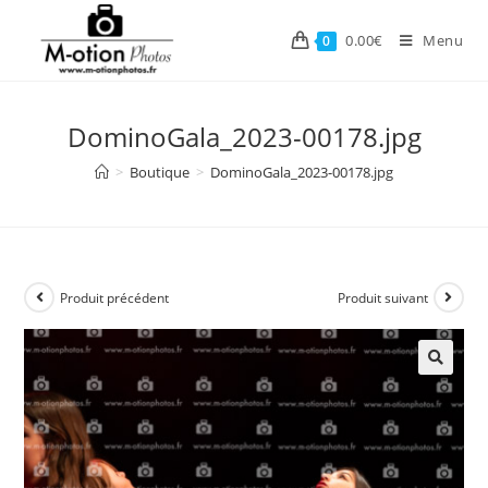
Skip
to
0.00
€
Menu
0
content
DominoGala_2023-00178.jpg
>
Boutique
>
DominoGala_2023-00178.jpg
Produit précédent
Produit suivant