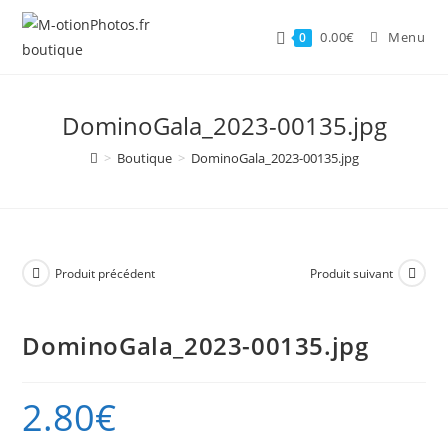
Skip
to
0.00
€
Menu
0
content
DominoGala_2023-00135.jpg
>
Boutique
>
DominoGala_2023-00135.jpg
Produit précédent
Produit suivant
DominoGala_2023-00135.jpg
2.80
€