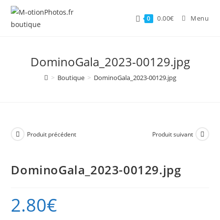
Skip
to
0.00
€
Menu
0
content
DominoGala_2023-00129.jpg
>
Boutique
>
DominoGala_2023-00129.jpg
Produit précédent
Produit suivant
DominoGala_2023-00129.jpg
2.80
€