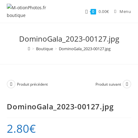
Skip
to
0.00
€
Menu
0
content
DominoGala_2023-00127.jpg
>
Boutique
>
DominoGala_2023-00127.jpg
Produit précédent
Produit suivant
DominoGala_2023-00127.jpg
2.80
€