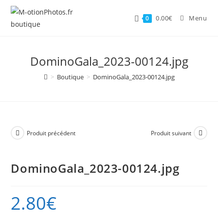
Skip
to
0.00
€
Menu
0
content
DominoGala_2023-00124.jpg
>
Boutique
>
DominoGala_2023-00124.jpg
Produit précédent
Produit suivant
DominoGala_2023-00124.jpg
2.80
€