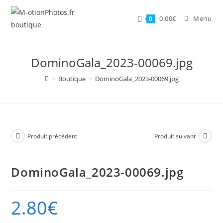
Skip
to
0.00
€
Menu
0
content
DominoGala_2023-00069.jpg
>
Boutique
>
DominoGala_2023-00069.jpg
Produit précédent
Produit suivant
DominoGala_2023-00069.jpg
2.80
€