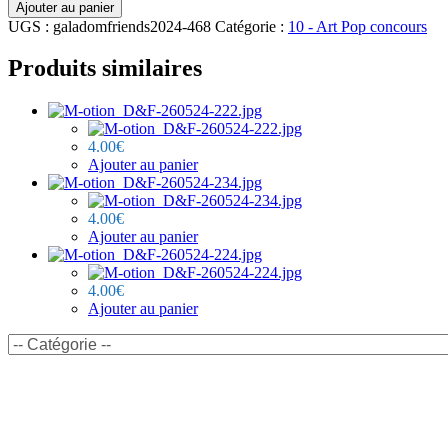
quantité
Ajouter au panier
de
UGS :
galadomfriends2024-468
Catégorie :
10 - Art Pop concours
M-
otion_D&F-
Produits similaires
260524-
468.jpg
4.00
€
Ajouter au panier
4.00
€
Ajouter au panier
4.00
€
Ajouter au panier