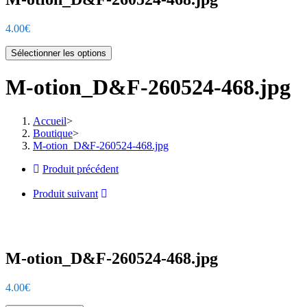
4.00
€
Sélectionner les options
M-otion_D&F-260524-468.jpg
Accueil
>
Boutique
>
M-otion_D&F-260524-468.jpg
Produit précédent
Produit suivant
M-otion_D&F-260524-468.jpg
4.00
€