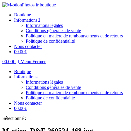
Skip
to
Boutique
content
Informations
Informations légales
Conditions générales de vente
Politique en matière de remboursements et de retours
Politique de confidentialité
Nous contacter
0
0.00
€
0
0.00
€
Menu
Fermer
Boutique
Informations
Informations légales
Conditions générales de vente
Politique en matière de remboursements et de retours
Politique de confidentialité
Nous contacter
0
0.00
€
Sélectionné :
M-otion_D&F-260524-468.jpg