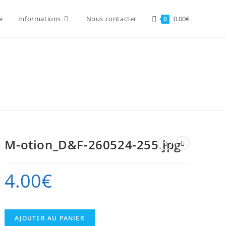
e
Informations
Nous contacter
0.00
€
0
M-otion_D&F-260524-255.jpg
4.00
€
quantité
AJOUTER AU PANIER