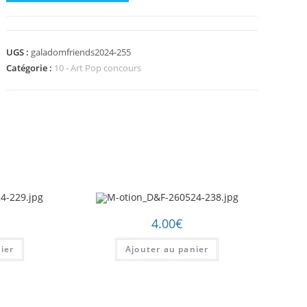
de
M-
otion_D&F-
UGS :
galadomfriends2024-255
260524-
Catégorie :
10 - Art Pop concours
255.jpg
4.00
€
ier
Ajouter au panier