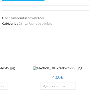
de
M-
otion_D&F-
UGS :
galadomfriends2024-58
260524-
Catégorie :
03 - La Fabrique adultes
058.jpg
4.00
€
ier
Ajouter au panier