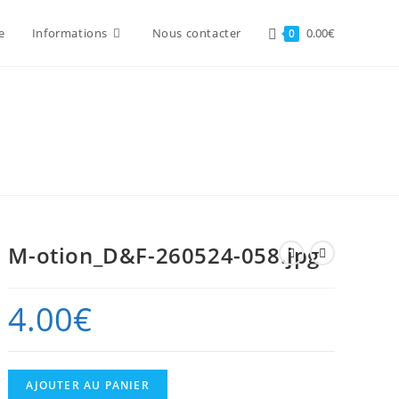
e
Informations
Nous contacter
0.00
€
0
M-otion_D&F-260524-058.jpg
4.00
€
quantité
AJOUTER AU PANIER