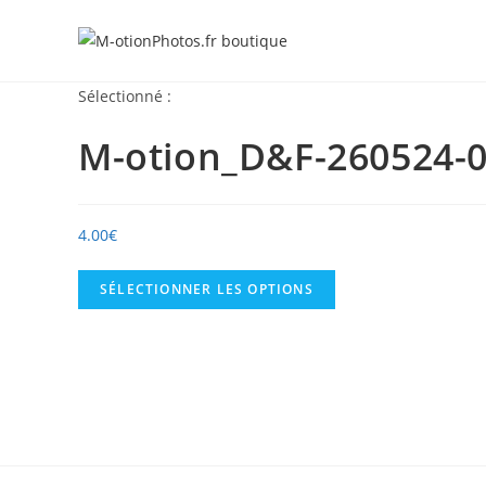
Skip
to
content
Sélectionné :
M-otion_D&F-260524-0
4.00
€
SÉLECTIONNER LES OPTIONS