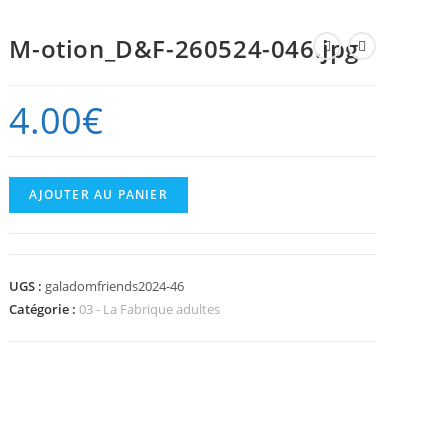
M-otion_D&F-260524-046.jpg
4.00
€
quantité
AJOUTER AU PANIER
de
M-
otion_D&F-
UGS :
galadomfriends2024-46
260524-
Catégorie :
03 - La Fabrique adultes
046.jpg