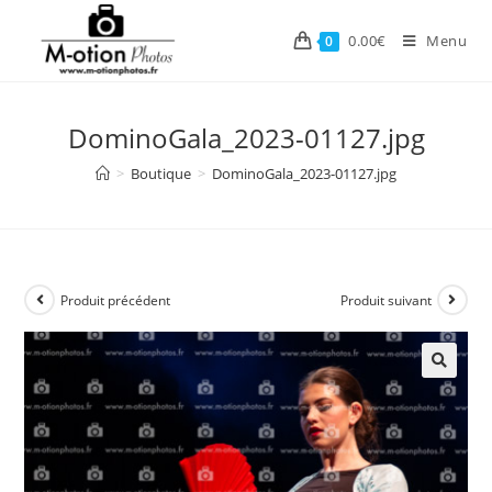
Skip
to
0.00
€
Menu
0
content
DominoGala_2023-01127.jpg
>
Boutique
>
DominoGala_2023-01127.jpg
Produit précédent
Produit suivant