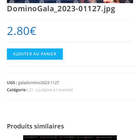
DominoGala_2023-01127.jpg
2.80
€
quantité
AJOUTER AU PANIER
de
DominoGala_2023-
01127.jpg
UGS :
galadomino2023-1127
Catégorie :
21 - La dame a l eventail
Produits similaires