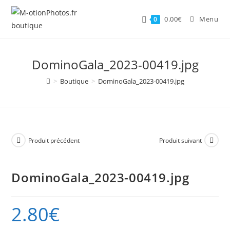
Skip
to
0.00
€
Menu
0
content
DominoGala_2023-00419.jpg
>
Boutique
>
DominoGala_2023-00419.jpg
Produit précédent
Produit suivant
DominoGala_2023-00419.jpg
2.80
€