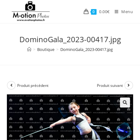
Skip
to
0.00
€
Menu
0
content
DominoGala_2023-00417.jpg
>
Boutique
>
DominoGala_2023-00417.jpg
Produit précédent
Produit suivant