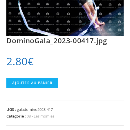
DominoGala_2023-00417.jpg
2.80
€
quantité
AJOUTER AU PANIER
de
DominoGala_2023-
00417.jpg
UGS :
galadomino2023-417
Catégorie :
08 - Les momies